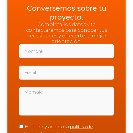
Conversemos sobre tu
proyecto.
Completa los datos y te
contactaremos para conocer tus
necesidades y ofrecerte la mejor
orientación.
He leído y acepto la
política de