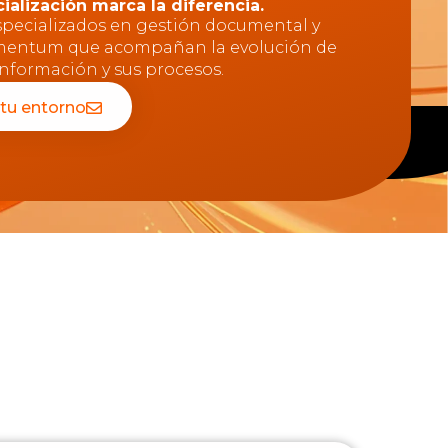
cialización marca la diferencia.
specializados en gestión documental y
entum que acompañan la evolución de
información y sus procesos.
tu entorno