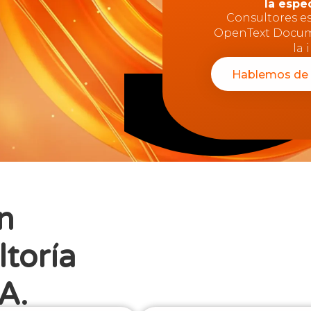
la espe
Consultores e
OpenText Docum
la 
Hablemos de 
n
toría
A.