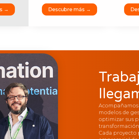
s →
Descubre más →
De
Traba
llega
Acompañamos a 
modelos de ges
optimizar sus p
transformación
Cada proyecto 