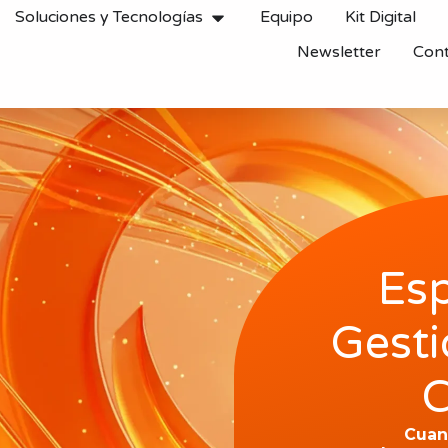
Soluciones y Tecnologías
Equipo
Kit Digital
Newsletter
Con
Esp
Gest
C
Cuand