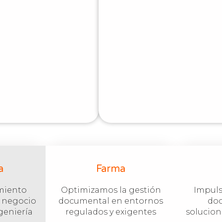
a
Farma
miento
Optimizamos la gestión
Impuls
e negocio
documental en entornos
do
ngeniería
regulados y exigentes
solucion