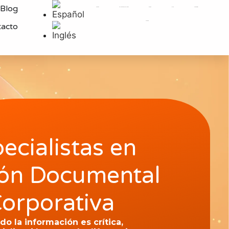
Blog
Servicios
Soluciones y Tecnologías
Equipo
Blog
Newsletter
Contacto
tacto
ecialistas en
ión Documental
orporativa
o la información es crítica,