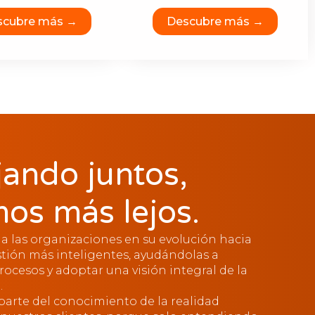
scubre más →
Descubre más →
jando juntos,
mos más lejos.
las organizaciones en su evolución hacia
tión más inteligentes, ayudándolas a
rocesos y adoptar una visión integral de la
.
parte del conocimiento de la realidad